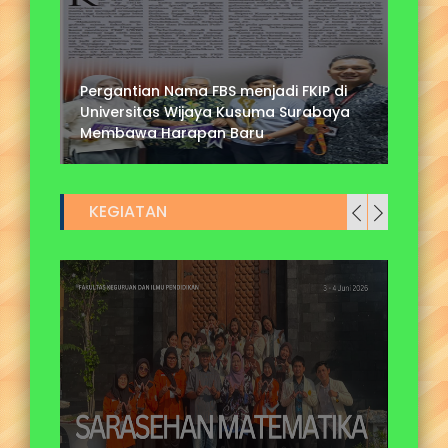
K
Pergantian Nama FBS menjadi FKIP di
2
Universitas Wijaya Kusuma Surabaya
F
Membawa Harapan Baru
F
KEGIATAN