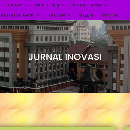
JURNAL
AKREDITASI
PENDAFTARAN
INISTRASI UMUM
TAUTAN
GALERI
KONTAK
JURNAL INOVASI